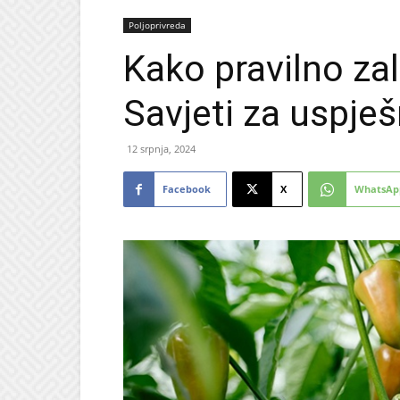
Poljoprivreda
Kako pravilno zal
Savjeti za uspje
12 srpnja, 2024
Facebook
X
WhatsAp