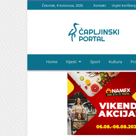
Četvrtak, 6 kolovoza, 2026
Kontakt
Uvjeti korištenj
Čapljinski
portal
Home
Vijesti
Sport
Kultura
Pr