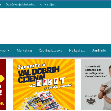
a
Oglašavanje/Marketing
Arhiva vijesti
omo
Marketing
Čapljina iz zraka
Na kavi s…
Umrli.info