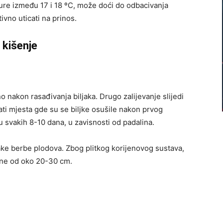
ure između 17 i 18 ºC, može doći do odbacivanja
ivno uticati na prinos.
 kišenje
 nakon rasađivanja biljaka. Drugo zalijevanje slijedi
ti mjesta gde su se biljke osušile nakon prvog
u svakih 8-10 dana, u zavisnosti od padalina.
ake berbe plodova. Zbog plitkog korijenovog sustava,
bine od oko 20-30 cm.