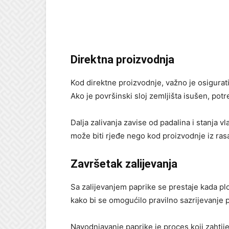
Direktna proizvodnja
Kod direktne proizvodnje, važno je osigurat
Ako je površinski sloj zemljišta isušen, pot
Dalja zalivanja zavise od padalina i stanja vl
može biti rjeđe nego kod proizvodnje iz r
Završetak zalijevanja
Sa zalijevanjem paprike se prestaje kada plo
kako bi se omogućilo pravilno sazrijevanje p
Navodnjavanje paprike je proces koji zahtije