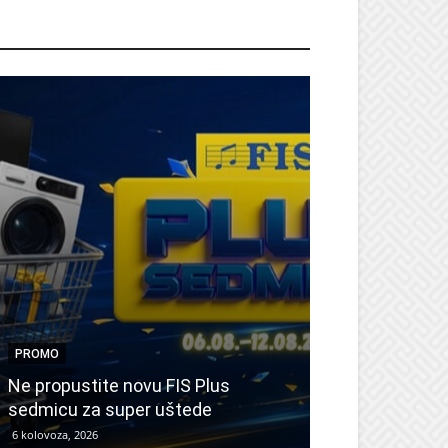
ROMO
PROMO
PROMO
Ne propustite novu FIS Plus
Sretna Osmica
sedmicu za super uštede
Međugorje – s
6 kolovoza, 2026
6 kolovoza, 2026