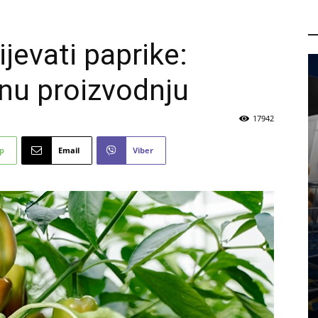
P
ijevati paprike:
šnu proizvodnju
17942
p
Email
Viber