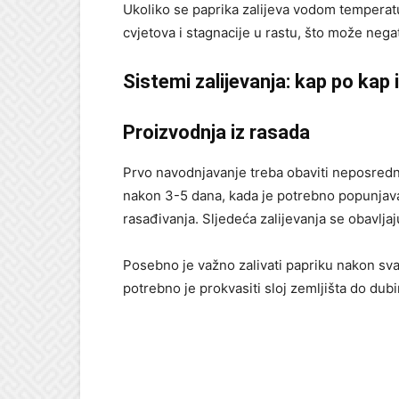
Ukoliko se paprika zalijeva vodom temperat
cvjetova i stagnacije u rastu, što može negat
Sistemi zalijevanja: kap po kap i
Proizvodnja iz rasada
Prvo navodnjavanje treba obaviti neposredno
nakon 3-5 dana, kada je potrebno popunjava
rasađivanja. Sljedeća zalijevanja se obavljaj
Posebno je važno zalivati papriku nakon sv
potrebno je prokvasiti sloj zemljišta do du