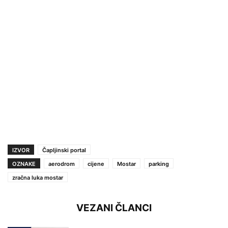
IZVOR
Čapljinski portal
OZNAKE
aerodrom
cijene
Mostar
parking
zračna luka mostar
VEZANI ČLANCI