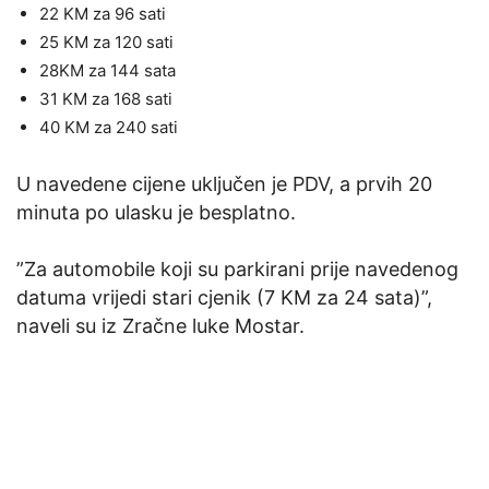
22 KM za 96 sati
25 KM za 120 sati
28KM za 144 sata
31 KM za 168 sati
40 KM za 240 sati
U navedene cijene uključen je PDV, a prvih 20
minuta po ulasku je besplatno.
”Za automobile koji su parkirani prije navedenog
datuma vrijedi stari cjenik (7 KM za 24 sata)”,
naveli su iz Zračne luke Mostar.