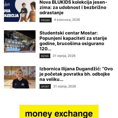
Nova BLUKIDS kolekcija jesen-
zima: za udobnost i bezbrižno
odrastanje
4 kolovoza, 2026
PROMO
Studentski centar Mostar:
Popunjeni kapaciteti za starije
godine, brucošima osigurano
120...
31 srpnja, 2026
BIZNIS
Izbornica Ilijana Dugandžić: ”Ovo
je početak povratka bh. odbojke
na veliku...
31 srpnja, 2026
SPORT