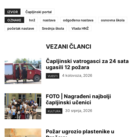
IZVOR
Čapljinski portal
OZNAKE
hnž
nastava
odgođena nastava
osnovna škola
početak nastave
Srednja škola
Vlada HNŽ
VEZANI ČLANCI
Čapljinski vatrogasci za 24 sata
ugasili 12 požara
4 kolovoza, 2026
VIJESTI
FOTO | Nagrađeni najbolji
čapljinski učenici
30 srpnja, 2026
KULTURA
Požar ugrozio plastenike u