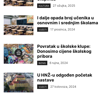
27 ožujka, 2025
KULTURA
I dalje opada broj učenika u
osnovnim i srednjim školama
17 prosinca, 2024
VIJESTI
Povratak u školske klupe:
Donosimo cijene školskog
pribora
6 rujna, 2024
BIZNIS
U HNŽ-u odgođen početak
nastave
27 kolovoza, 2024
VIJESTI