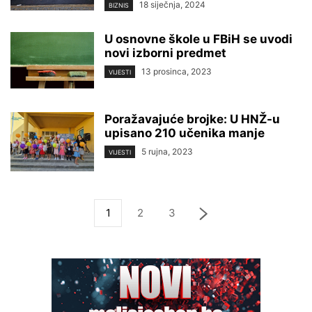
18 siječnja, 2024
BIZNIS
U osnovne škole u FBiH se uvodi
novi izborni predmet
13 prosinca, 2023
VIJESTI
Poražavajuće brojke: U HNŽ-u
upisano 210 učenika manje
5 rujna, 2023
VIJESTI
1
2
3