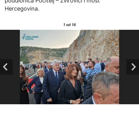
poddionica Počitelj – Zvirovići i most
Hercegovina.
1
od 16