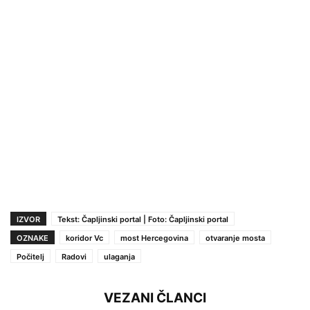
IZVOR
Tekst: Čapljinski portal | Foto: Čapljinski portal
OZNAKE
koridor Vc
most Hercegovina
otvaranje mosta
Počitelj
Radovi
ulaganja
VEZANI ČLANCI