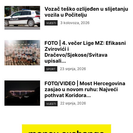
Vozač teško ozlijeđen u slijetanju
vozila u Počitelju
3 kolovoza, 2026
VIJESTI
FOTO | 4. večer Lige MZ: Efikasni
Zvirovići i
Dračevo/Sjekose/Svitava
upisali...
23 srpnja, 2026
SPORT
FOTO/VIDEO | Most Hercegovina
zasjao u novom ruhu: Najveći
pothvat Koridora...
22 srpnja, 2026
VIJESTI