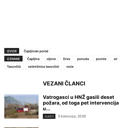
IZVOR
Čapljinski portal
OZNAKE
Čapljina
cijene
Drva
ponuda
povrće
sir
Tasovčići
veletržnica tasovčići
voće
VEZANI ČLANCI
Vatrogasci u HNŽ gasili deset
požara, od toga pet intervencija
u...
5 kolovoza, 2026
VIJESTI