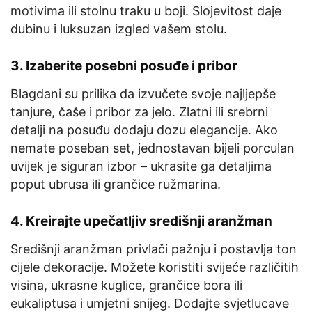
motivima ili stolnu traku u boji. Slojevitost daje
dubinu i luksuzan izgled vašem stolu.
3.
Izaberite posebni posuđe i pribor
Blagdani su prilika da izvučete svoje najljepše
tanjure, čaše i pribor za jelo. Zlatni ili srebrni
detalji na posuđu dodaju dozu elegancije. Ako
nemate poseban set, jednostavan bijeli porculan
uvijek je siguran izbor – ukrasite ga detaljima
poput ubrusa ili grančice ružmarina.
4.
Kreirajte upečatljiv središnji aranžman
Središnji aranžman privlači pažnju i postavlja ton
cijele dekoracije. Možete koristiti svijeće različitih
visina, ukrasne kuglice, grančice bora ili
eukaliptusa i umjetni snijeg. Dodajte svjetlucave