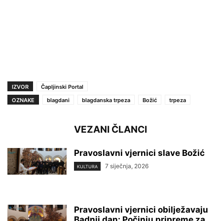
IZVOR
Čapljinski Portal
OZNAKE
blagdani
blagdanska trpeza
Božić
trpeza
VEZANI ČLANCI
Pravoslavni vjernici slave Božić
7 siječnja, 2026
KULTURA
Pravoslavni vjernici obilježavaju
Badnji dan: Počinju pripreme za