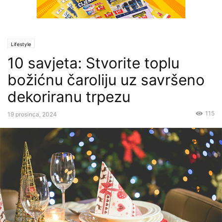
Lifestyle
10 savjeta: Stvorite toplu
božićnu čaroliju uz savršeno
dekoriranu trpezu
115
19 prosinca, 2024