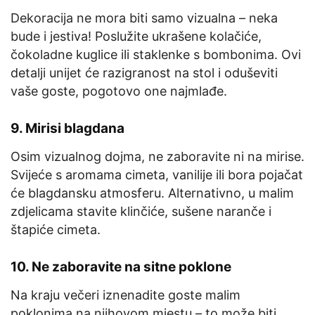
Dekoracija ne mora biti samo vizualna – neka
bude i jestiva! Poslužite ukrašene kolačiće,
čokoladne kuglice ili staklenke s bombonima. Ovi
detalji unijet će razigranost na stol i oduševiti
vaše goste, pogotovo one najmlađe.
9.
Mirisi blagdana
Osim vizualnog dojma, ne zaboravite ni na mirise.
Svijeće s aromama cimeta, vanilije ili bora pojačat
će blagdansku atmosferu. Alternativno, u malim
zdjelicama stavite klinčiće, sušene naranče i
štapiće cimeta.
10.
Ne zaboravite na sitne poklone
Na kraju večeri iznenadite goste malim
poklonima na njihovom mjestu – to može biti