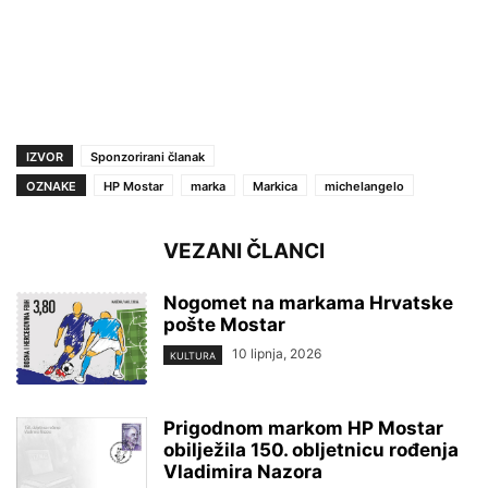
IZVOR
Sponzorirani članak
OZNAKE
HP Mostar
marka
Markica
michelangelo
VEZANI ČLANCI
Nogomet na markama Hrvatske
pošte Mostar
10 lipnja, 2026
KULTURA
Prigodnom markom HP Mostar
obilježila 150. obljetnicu rođenja
Vladimira Nazora