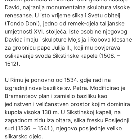
David, najranija monumentalna skulptura visoke
renesanse. U isto vrijeme slika i Svetu obitelj
(Tondo Doni), jedno od remek-djela talijanske
umjetnosti XVI. stoljeća. Iste osobine njegovog
Davida imaju i skulpture Mojsija i Robova klesane
za grobnicu pape Julija II., koji mu povjerava
oslikavanje svoda Sikstinske kapele (1508. –
1512).
U Rimu je ponovno od 1534. gdje radi na
izgradnji nove bazilike sv. Petra. Modificirao je
Bramanteov plan i zamislio baziliku kao
jedinstven i veličanstven prostor kojim dominira
kupola visoka 138 m. U Sikstinskoj kapeli, na
zapadnom zidu iza oltara, slika fresku Posljednji
sud (1536. – 1541.), njegovo posljednje veliko
slikarsko djelo.