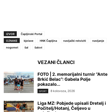
IZVOR
Čapljinski Portal
OZNAKE
bjelave
HNK Čapljina
navijački rekviziti
navijanje
nogomet
šal
šalovi
VEZANI ČLANCI
FOTO | 2. memorijalni turnir ”Ante
Brkić Belac”: Gabela Polje
pokazalo...
8 kolovoza, 2026
SPORT
Liga MZ: Pobjede upisali Dretelj i
Počitelj/Hotanj, Čeljevo u