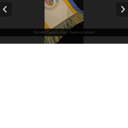
Šal HNK Čapljina (Foto: Čapljinski portal)