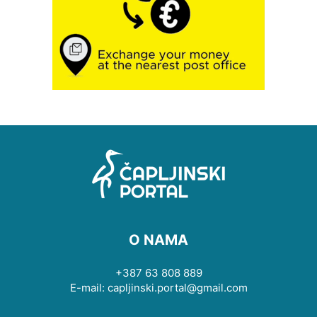
O NAMA
+387 63 808 889
E-mail: capljinski.portal@gmail.com