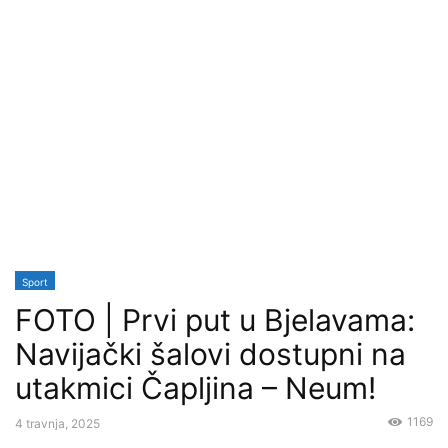
Sport
FOTO | Prvi put u Bjelavama:
Navijački šalovi dostupni na
utakmici Čapljina – Neum!
1169
4 travnja, 2025