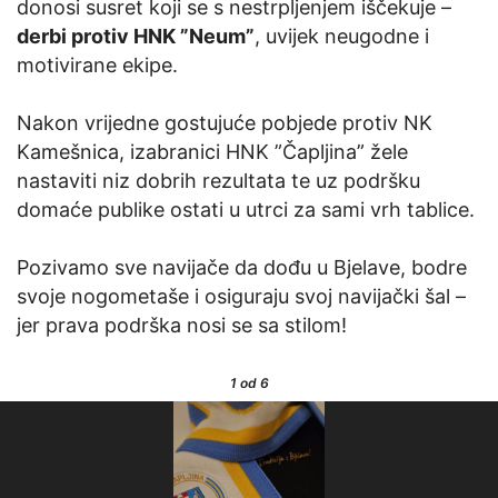
donosi susret koji se s nestrpljenjem iščekuje –
derbi protiv HNK ”Neum”
, uvijek neugodne i
motivirane ekipe.
Nakon vrijedne gostujuće pobjede protiv NK
Kamešnica, izabranici HNK ”Čapljina” žele
nastaviti niz dobrih rezultata te uz podršku
domaće publike ostati u utrci za sami vrh tablice.
Pozivamo sve navijače da dođu u Bjelave, bodre
svoje nogometaše i osiguraju svoj navijački šal –
jer prava podrška nosi se sa stilom!
1
od 6