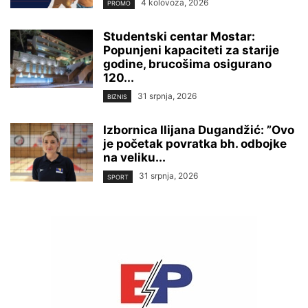
4 kolovoza, 2026
PROMO
Studentski centar Mostar:
Popunjeni kapaciteti za starije
godine, brucošima osigurano
120...
31 srpnja, 2026
BIZNIS
Izbornica Ilijana Dugandžić: ”Ovo
je početak povratka bh. odbojke
na veliku...
31 srpnja, 2026
SPORT