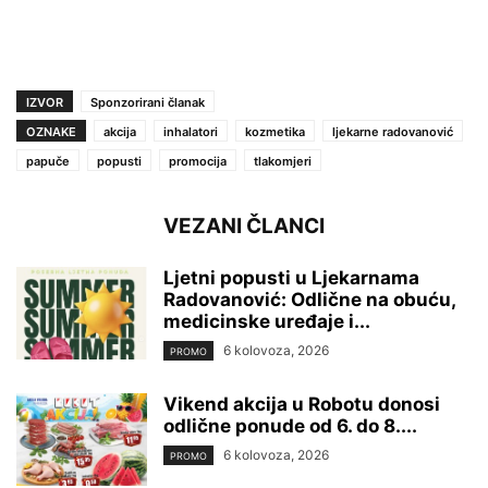
IZVOR
Sponzorirani članak
OZNAKE
akcija
inhalatori
kozmetika
ljekarne radovanović
papuče
popusti
promocija
tlakomjeri
VEZANI ČLANCI
Ljetni popusti u Ljekarnama
Radovanović: Odlične na obuću,
medicinske uređaje i...
6 kolovoza, 2026
PROMO
Vikend akcija u Robotu donosi
odlične ponude od 6. do 8....
6 kolovoza, 2026
PROMO