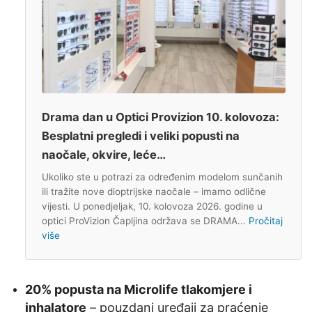
Drama dan u Optici Provizion 10. kolovoza:
Besplatni pregledi i veliki popusti na
naočale, okvire, leće…
Ukoliko ste u potrazi za određenim modelom sunčanih
ili tražite nove dioptrijske naočale – imamo odlične
vijesti. U ponedjeljak, 10. kolovoza 2026. godine u
optici ProVizion Čapljina održava se DRAMA...
Pročitaj
više
20% popusta na Microlife tlakomjere i
inhalatore
– pouzdani uređaji za praćenje