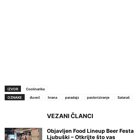
IZVOR
Coolinarika
OZNAKE
đuveč
hrana
paradajz
pasteriziranje
Sataraš
VEZANI ČLANCI
Objavljen Food Lineup Beer Festa
Ljubuški – Otkrijte što vas