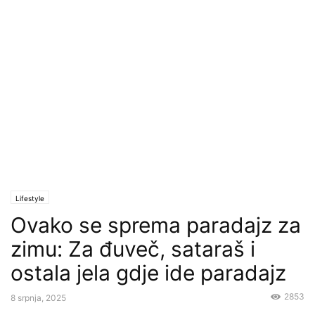
Lifestyle
Ovako se sprema paradajz za
zimu: Za đuveč, sataraš i
ostala jela gdje ide paradajz
2853
8 srpnja, 2025