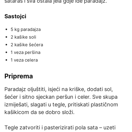
sataraš i sva ostala jela gdje ide paradajz.
Sastojci
5 kg paradajza
2 kašike soli
2 kašike šećera
1 veza peršina
1 veza celera
Priprema
Paradajz oljuštiti, isjeći na kriške, dodati sol,
šećer i sitno sjeckan peršun i celer. Sve skupa
izmiješati, slagati u tegle, pritiskati plastičnom
kašikicom da se dobro složi.
Tegle zatvoriti i pasterizirati pola sata – uzeti