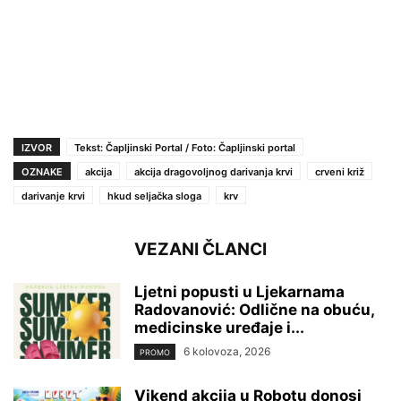
IZVOR
Tekst: Čapljinski Portal / Foto: Čapljinski portal
OZNAKE
akcija
akcija dragovoljnog darivanja krvi
crveni križ
darivanje krvi
hkud seljačka sloga
krv
VEZANI ČLANCI
Ljetni popusti u Ljekarnama
Radovanović: Odlične na obuću,
medicinske uređaje i...
6 kolovoza, 2026
PROMO
Vikend akcija u Robotu donosi