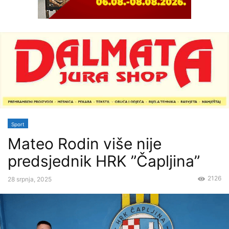
Sport
Mateo Rodin više nije
predsjednik HRK ”Čapljina”
2126
28 srpnja, 2025