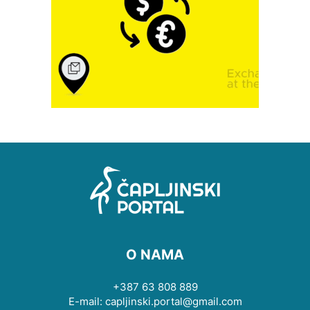
O NAMA
+387 63 808 889
E-mail: capljinski.portal@gmail.com