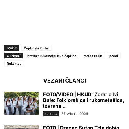
IZVOR
Čapljinski Portal
OZNAKE
hravtski rukometni klub čapljina
mateo rodin
padel
Rukomet
VEZANI ČLANCI
FOTO/VIDEO | HKUD ”Zora” o Ivi
Bule: Folklorašica i rukometašica,
izvrsna...
25 svibnja, 2026
KULTURA
FOTO | Dragan Suton Tela dobio