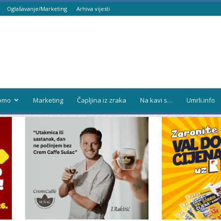
Oglašavanje/Marketing
Arhiva vijesti
omo
Marketing
Čapljina iz zraka
Na kavi s…
Umrli.info