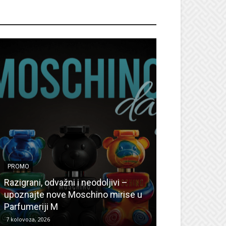
ROMO
PROMO
PROMO
Ljetni popusti
Razigrani, odvažni i neodoljivi –
Radovanović: O
upoznajte nove Moschino mirise u
medicinske ur
Parfumeriji M
kozmetiku
7 kolovoza, 2026
6 kolovoza, 2026