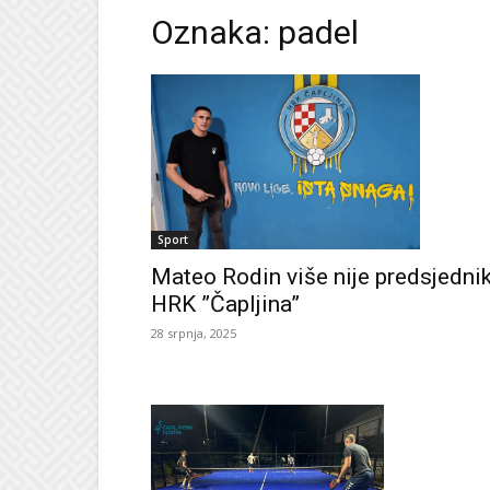
Oznaka: padel
Sport
Mateo Rodin više nije predsjedni
HRK ”Čapljina”
28 srpnja, 2025