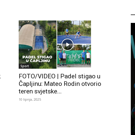
P
Sport
FOTO/VIDEO | Padel stigao u
k
Čapljinu: Mateo Rodin otvorio
teren svjetske...
10 lipnja, 2025