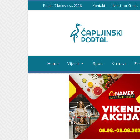
Petak, 7 kolovoza, 2026
Kontakt
Uvjeti korištenja
Čapljinski
portal
Home
Vijesti
Sport
Kultura
Pr