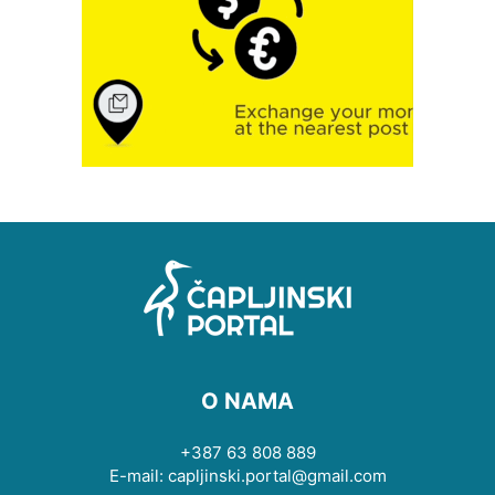
O NAMA
+387 63 808 889
E-mail: capljinski.portal@gmail.com