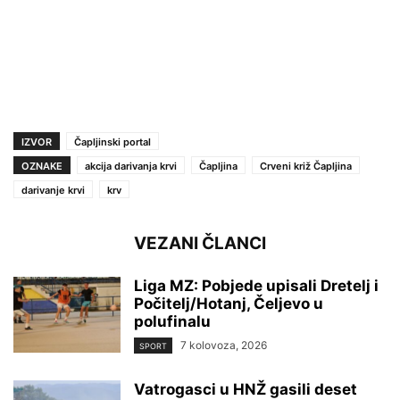
IZVOR
Čapljinski portal
OZNAKE
akcija darivanja krvi
Čapljina
Crveni križ Čapljina
darivanje krvi
krv
VEZANI ČLANCI
Liga MZ: Pobjede upisali Dretelj i
Počitelj/Hotanj, Čeljevo u
polufinalu
7 kolovoza, 2026
SPORT
Vatrogasci u HNŽ gasili deset