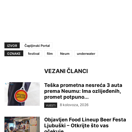
IZVOR
Čapljinski Portal
OZNAKE
festival
film
Neum
underwater
VEZANI ČLANCI
Teška prometna nesreća 3 auta
prema Neumu: Ima ozlijeđenih,
promet potpuno...
8 kolovoza, 2026
VIJESTI
Objavljen Food Lineup Beer Festa
Ljubuški – Otkrijte što vas
očekuje...