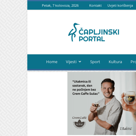
Petak, 7 kolovoza, 2026
Kontakt
Uvjeti korištenja
Čapljinski
portal
Home
Vijesti
Sport
Kultura
Pr