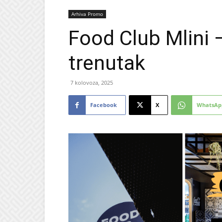
Arhiva Promo
Food Club Mlini 
trenutak
7 kolovoza, 2025
Facebook
X
WhatsAp