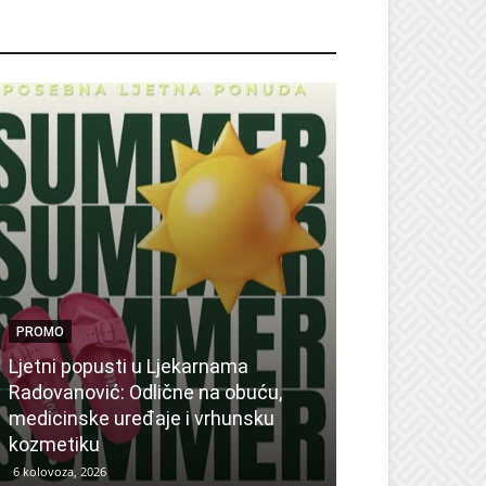
ROMO
PROMO
Ljetni popusti u Ljekarnama
PROMO
Radovanović: Odlične na obuću,
medicinske uređaje i vrhunsku
Ne propustite 
kozmetiku
sedmicu za su
6 kolovoza, 2026
6 kolovoza, 2026