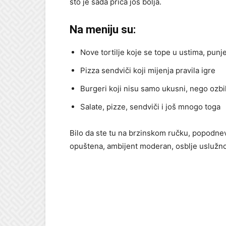
što je sada priča još bolja.
Na meniju su:
Nove tortilje koje se tope u ustima, pun
Pizza sendviči koji mijenja pravila igre
Burgeri koji nisu samo ukusni, nego ozbil
Salate, pizze, sendviči i još mnogo toga
Bilo da ste tu na brzinskom ručku, popodnev
opuštena, ambijent moderan, osblje uslužno