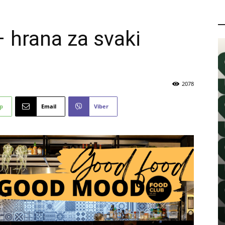
P
– hrana za svaki
2078
p
Email
Viber