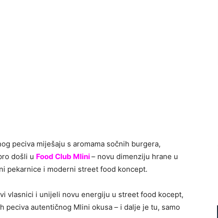
enog peciva miješaju s aromama sočnih burgera,
bro došli u
Food Club Mlini
– novu dimenziju hrane u
ini pekarnice i moderni street food koncept.
vlasnici i unijeli novu energiju u street food kocept,
ih peciva autentičnog Mlini okusa – i dalje je tu, samo