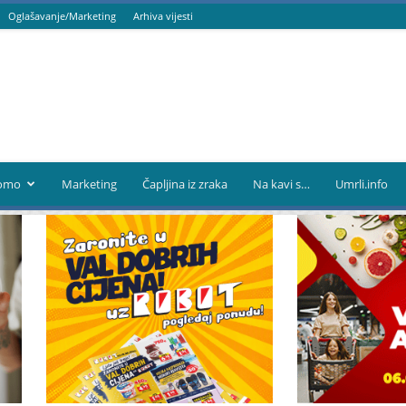
Oglašavanje/Marketing
Arhiva vijesti
omo
Marketing
Čapljina iz zraka
Na kavi s…
Umrli.info