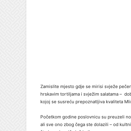
Zamislite mjesto gdje se mirisi svježe peč
hrskavim tortiljama i svježim salatama – do
kojoj se susreću prepoznatljiva kvaliteta Ml
Početkom godine poslovnicu su preuzeli novi 
ali sve ono zbog čega ste dolazili – od kultn