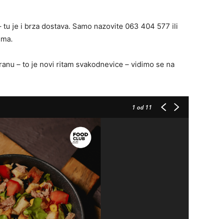
 – tu je i brza dostava. Samo nazovite
063 404 577
ili
ima.
ranu – to je novi ritam svakodnevice – vidimo se na
1
od 11