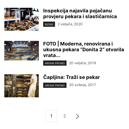
Inspekcija najavila pojačanu
provjeru pekara i slastičarnica
2 veljače, 2020
BIZNIS
FOTO | Moderna, renovirana i
ukusna pekara ”Donita 2” otvorila
vrata...
20 veljače, 2019
ARHIVA PROMO
Čapljina: Traži se pekar
30 svibnja, 2017
ARHIVA PROMO
1
2