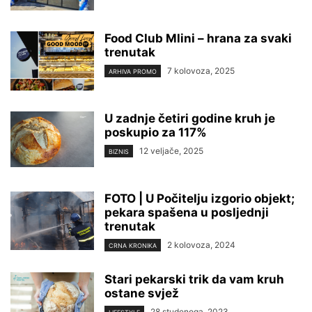
Food Club Mlini – hrana za svaki
trenutak
7 kolovoza, 2025
ARHIVA PROMO
U zadnje četiri godine kruh je
poskupio za 117%
12 veljače, 2025
BIZNIS
FOTO | U Počitelju izgorio objekt;
pekara spašena u posljednji
trenutak
2 kolovoza, 2024
CRNA KRONIKA
Stari pekarski trik da vam kruh
ostane svjež
28 studenoga, 2023