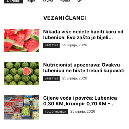
OZNAKE
biljka
povrće
tikvica
vrt
VEZANI ČLANCI
Nikada više nećete baciti koru od
lubenice: Evo zašto je bijeli...
29 srpnja, 2026
LIFESTYLE
Nutricionist upozorava: Ovakvu
lubenicu ne biste trebali kupovati
25 srpnja, 2026
LIFESTYLE
Cijene voća i povrća: Lubenica
0,30 KM, krumpir 0,70 KM –...
25 srpnja, 2026
POLJOPRIVREDA