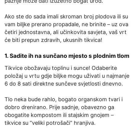
pažnje može dati izuzetno bogat urod.
Ako ste do sada imali skroman broj plodova ili su
vam biljke prerano propadale, ne brinite – uz ova
četiri jednostavna, ali učinkovita savjeta, vaš vrt
će biti prepun zdravih, ukusnih tikvica!
1. Sadite ih na sunčano mjesto s plodnim tlom
Tikvice obožavaju toplinu i sunce! Odaberite
položaj u vrtu gdje biljke mogu uživati u najmanje
6 do 8 sati direktne sunčeve svjetlosti dnevno.
Tlo neka bude rahlo, bogato organskom tvari i
dobro drenirano. Prije sadnje, obavezno ga
obogatite kompostom ili stajskim gnojem –
tikvice su “veliki potrošači” hranjiva.