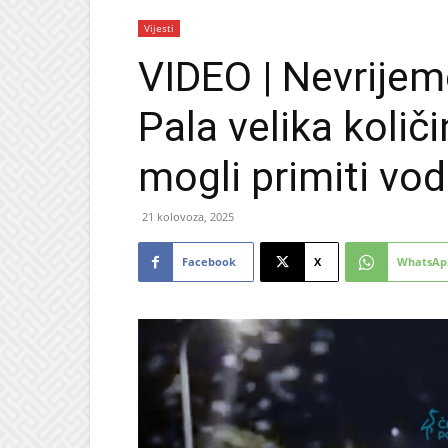
Vijesti
VIDEO | Nevrijem
Pala velika količi
mogli primiti vo
21 kolovoza, 2025
Facebook
X
WhatsAp