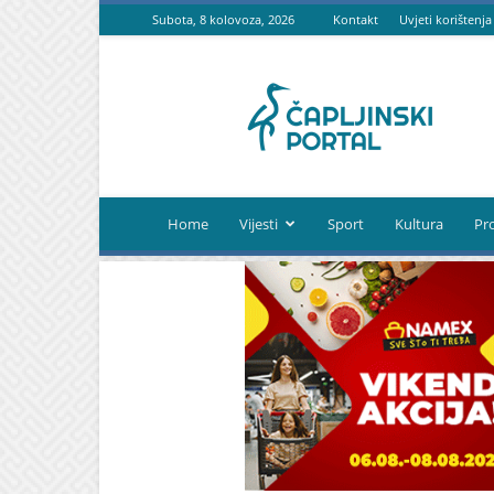
Subota, 8 kolovoza, 2026
Kontakt
Uvjeti korištenja
Čapljinski
portal
Home
Vijesti
Sport
Kultura
Pr