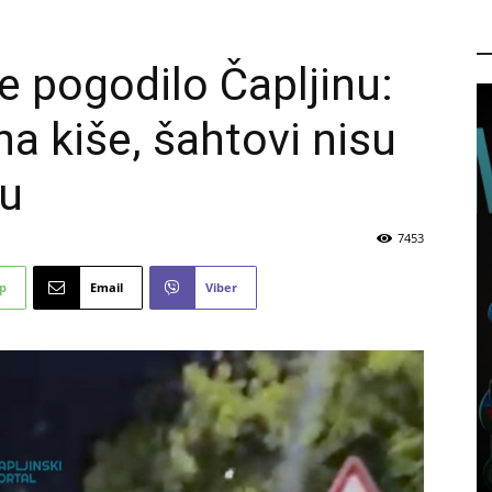
P
e pogodilo Čapljinu:
na kiše, šahtovi nisu
du
7453
p
Email
Viber