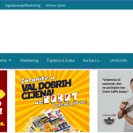
Oglašavanje/Marketing
Arhiva vijesti
omo
Marketing
Čapljina iz zraka
Na kavi s…
Umrli.info