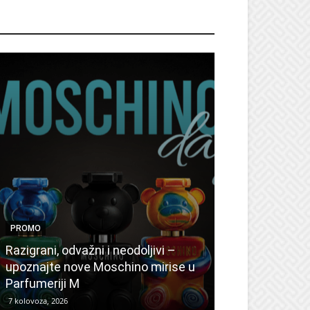
ROMO
PROMO
PROMO
Ljetni popusti
Razigrani, odvažni i neodoljivi –
Radovanović: 
upoznajte nove Moschino mirise u
medicinske ur
Parfumeriji M
kozmetiku
7 kolovoza, 2026
6 kolovoza, 2026