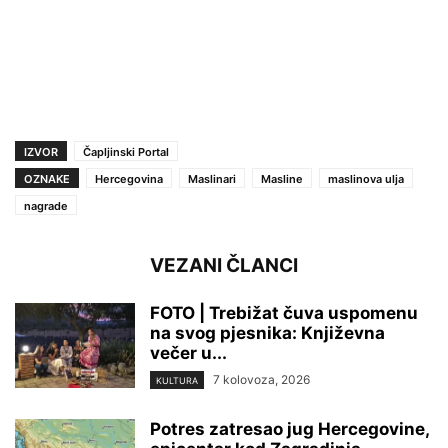
IZVOR
Čapljinski Portal
OZNAKE
Hercegovina
Maslinari
Masline
maslinova ulja
nagrade
VEZANI ČLANCI
FOTO | Trebižat čuva uspomenu
na svog pjesnika: Književna
večer u...
7 kolovoza, 2026
KULTURA
Potres zatresao jug Hercegovine,