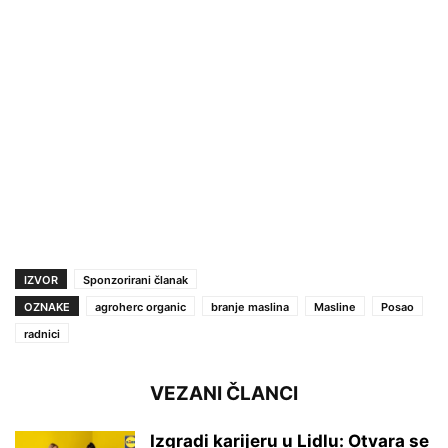
IZVOR
Sponzorirani članak
OZNAKE
agroherc organic
branje maslina
Masline
Posao
radnici
VEZANI ČLANCI
Izgradi karijeru u Lidlu: Otvara se