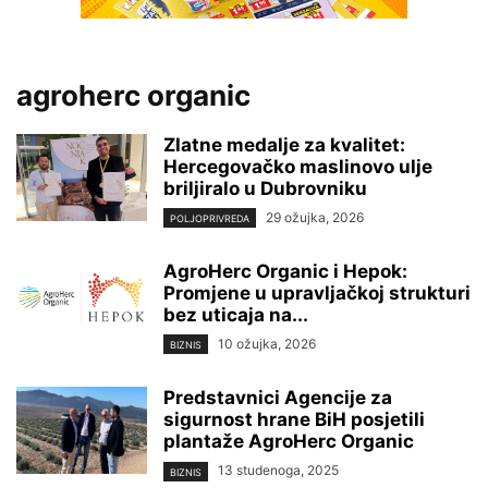
agroherc organic
Zlatne medalje za kvalitet:
Hercegovačko maslinovo ulje
briljiralo u Dubrovniku
29 ožujka, 2026
POLJOPRIVREDA
AgroHerc Organic i Hepok:
Promjene u upravljačkoj strukturi
bez uticaja na...
10 ožujka, 2026
BIZNIS
Predstavnici Agencije za
sigurnost hrane BiH posjetili
plantaže AgroHerc Organic
13 studenoga, 2025
BIZNIS