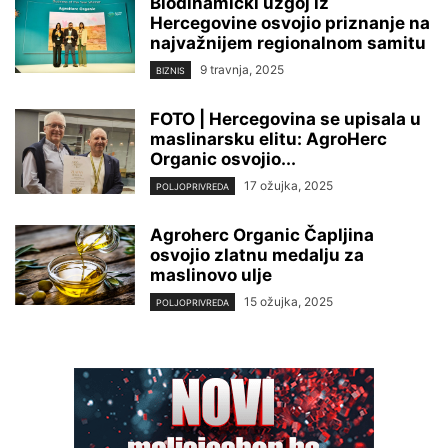
Biodinamički uzgoj iz
Hercegovine osvojio priznanje na
najvažnijem regionalnom samitu
9 travnja, 2025
BIZNIS
FOTO | Hercegovina se upisala u
maslinarsku elitu: AgroHerc
Organic osvojio...
17 ožujka, 2025
POLJOPRIVREDA
Agroherc Organic Čapljina
osvojio zlatnu medalju za
maslinovo ulje
15 ožujka, 2025
POLJOPRIVREDA