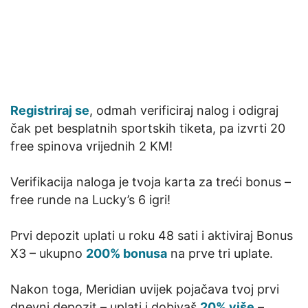
Registriraj se
, odmah verificiraj nalog i odigraj
čak pet besplatnih sportskih tiketa, pa izvrti 20
free spinova vrijednih 2 KM!
Verifikacija naloga je tvoja karta za treći bonus –
free runde na Lucky’s 6 igri!
Prvi depozit uplati u roku 48 sati i aktiviraj Bonus
X3 – ukupno
200% bonusa
na prve tri uplate.
Nakon toga, Meridian uvijek pojačava tvoj prvi
dnevni depozit – uplati i dobivaš
20% više
–