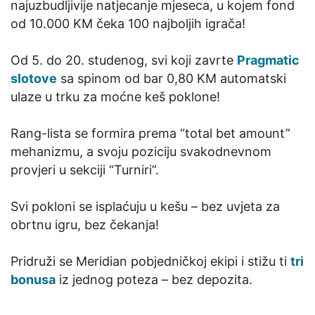
najuzbudljivije natjecanje mjeseca, u kojem fond
od 10.000 KM čeka 100 najboljih igrača!
Od 5. do 20. studenog, svi koji zavrte
Pragmatic
slotove
sa spinom od bar 0,80 KM automatski
ulaze u trku za moćne keš poklone!
Rang-lista se formira prema “total bet amount”
mehanizmu, a svoju poziciju svakodnevnom
provjeri u sekciji “Turniri”.
Svi pokloni se isplaćuju u kešu – bez uvjeta za
obrtnu igru, bez čekanja!
Pridruži se Meridian pobjedničkoj ekipi i stižu ti
tri
bonusa
iz jednog poteza – bez depozita.