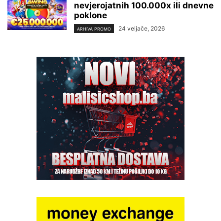
nevjerojatnih 100.000x ili dnevne
poklone
24 veljače, 2026
ARHIVA PROMO