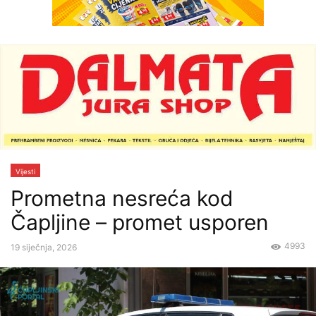
Vijesti
Prometna nesreća kod
Čapljine – promet usporen
4993
19 siječnja, 2026