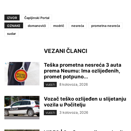
IZVOR
Čapljinski Portal
OZNAKE
domanovići
modrič
nesreća
prometna nesreća
sudar
VEZANI ČLANCI
Teška prometna nesreća 3 auta
prema Neumu: Ima ozlijeđenih,
promet potpuno...
8 kolovoza, 2026
VIJESTI
Vozač teško ozlijeđen u slijetanju
vozila u Počitelju
3 kolovoza, 2026
VIJESTI