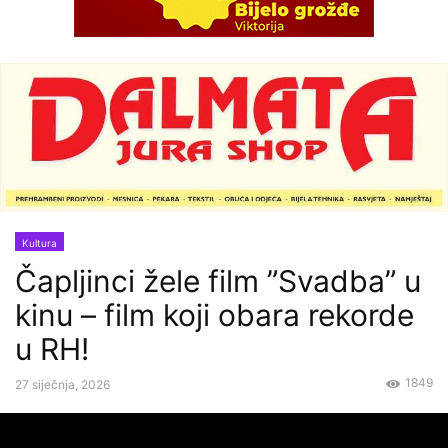
Kultura
Čapljinci žele film ”Svadba” u
kinu – film koji obara rekorde
u RH!
1849
27 siječnja, 2026