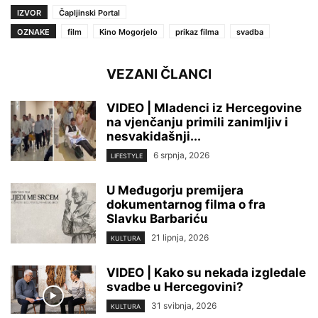
IZVOR
Čapljinski Portal
OZNAKE
film
Kino Mogorjelo
prikaz filma
svadba
VEZANI ČLANCI
VIDEO | Mladenci iz Hercegovine
na vjenčanju primili zanimljiv i
nesvakidašnji...
6 srpnja, 2026
LIFESTYLE
U Međugorju premijera
dokumentarnog filma o fra
Slavku Barbariću
21 lipnja, 2026
KULTURA
VIDEO | Kako su nekada izgledale
svadbe u Hercegovini?
31 svibnja, 2026
KULTURA