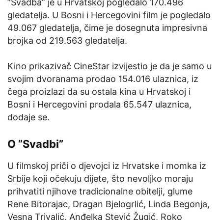
”Svadba” je u Hrvatskoj pogledalo 170.496
gledatelja. U Bosni i Hercegovini film je pogledalo
49.067 gledatelja, čime je dosegnuta impresivna
brojka od 219.563 gledatelja.
Kino prikazivač CineStar izvijestio je da je samo u
svojim dvoranama prodao 154.016 ulaznica, iz
čega proizlazi da su ostala kina u Hrvatskoj i
Bosni i Hercegovini prodala 65.547 ulaznica,
dodaje se.
O ”Svadbi”
U filmskoj priči o djevojci iz Hrvatske i momka iz
Srbije koji očekuju dijete, što nevoljko moraju
prihvatiti njihove tradicionalne obitelji, glume
Rene Bitorajac, Dragan Bjelogrlić, Linda Begonja,
Vesna Trivalić, Anđelka Stević Žugić, Roko