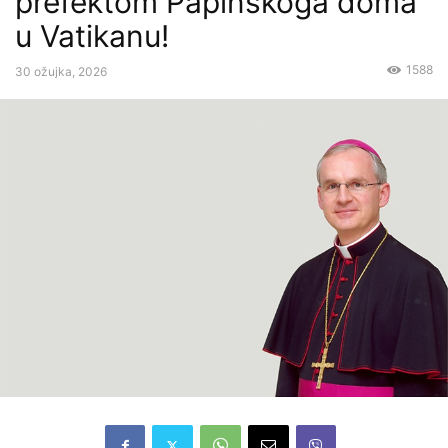
prefektom Papinskoga doma
u Vatikanu!
1588
30 ožujka, 2026