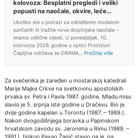
kolovoza: Besplatni pregledi i veliki
popusti na naočale, okvire, leće…
Ukoliko ste u potrazi za određenim modelom
sunčanih ili tražite nove dioptrijske naočale –
imamo odlične vijesti. U ponedjeljak, 10.
kolovoza 2026. godine u optici ProVizion
Čapljina održava se DRAMA...
Pročitaj više
Za svećenika je zaređen u mostarskoj katedrali
Marije Majke Crkve na svetkovinu apostolskih
prvaka sv. Petra i Pavla 1987. godine. Mladu misu
slavio je 5. srpnja iste godine u Dračevu. Bio je
dvije godine kapelan u Torontu (1987. – 1989.).
Nakon dvogodišnjega boravka u Papinskom
hrvatskom zavodu sv. Jeronima u Rimu (1989. –
1991.), biskup Pavao Žanić stavio ga je, na