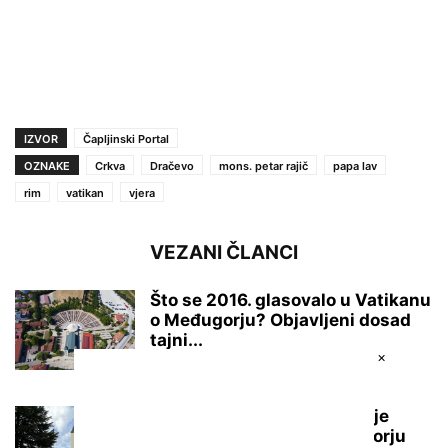
IZVOR
Čapljinski Portal
OZNAKE
Crkva
Dračevo
mons. petar rajič
papa lav
rim
vatikan
vjera
VEZANI ČLANCI
Što se 2016. glasovalo u Vatikanu
o Međugorju? Objavljeni dosad
tajni...
×
8 kolovoza, 2026
KULTURA
Osumnjičenom za oštećenje
vjerskih objekata u Međugorju