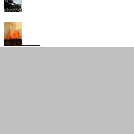
predložen pritvor
30 srpnja, 2026
CRNA KRONIKA
Požar ugrozio plastenike u
Dračevu
29 srpnja, 2026
VIJESTI