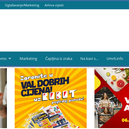
Oglašavanje/Marketing
Arhiva vijesti
omo
Marketing
Čapljina iz zraka
Na kavi s…
Umrli.info