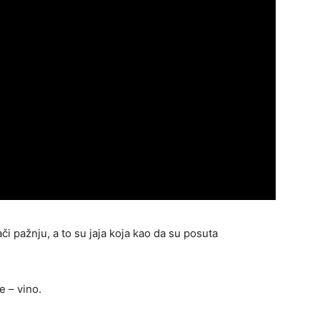
i pažnju, a to su jaja koja kao da su posuta
e – vino.