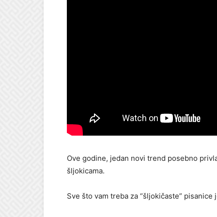
Ove godine, jedan novi trend posebno privlač
šljokicama.
Sve što vam treba za “šljokičaste” pisanice j