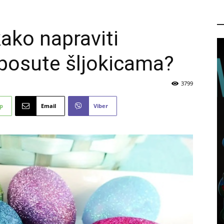
P
kako napraviti
 posute šljokicama?
3799
p
Email
Viber