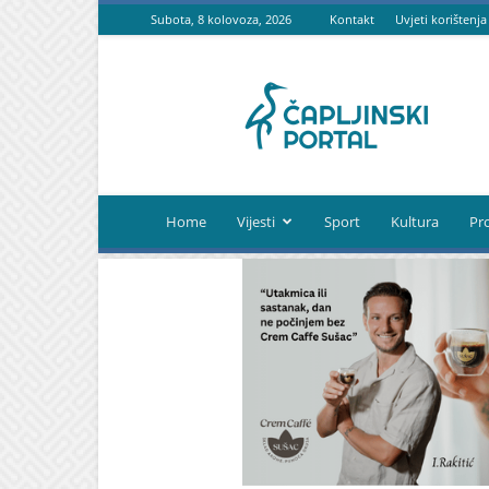
Subota, 8 kolovoza, 2026
Kontakt
Uvjeti korištenja
Čapljinski
portal
Home
Vijesti
Sport
Kultura
Pr