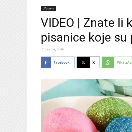
Lifestyle
VIDEO | Znate li 
pisanice koje su
1 travnja, 2026
Facebook
X
WhatsAp