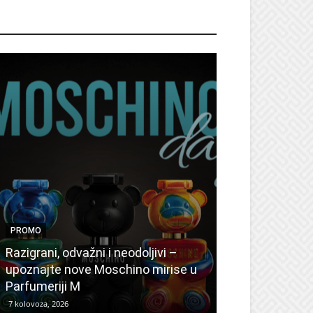
ROMO
PROMO
PROMO
Ljetni popusti
Razigrani, odvažni i neodoljivi –
Radovanović: 
upoznajte nove Moschino mirise u
medicinske ur
Parfumeriji M
kozmetiku
7 kolovoza, 2026
6 kolovoza, 2026