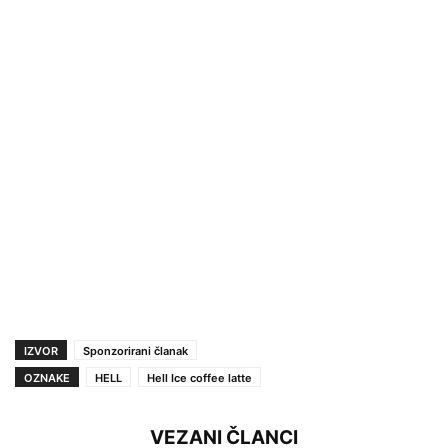
IZVOR
Sponzorirani članak
OZNAKE
HELL
Hell Ice coffee latte
VEZANI ČLANCI