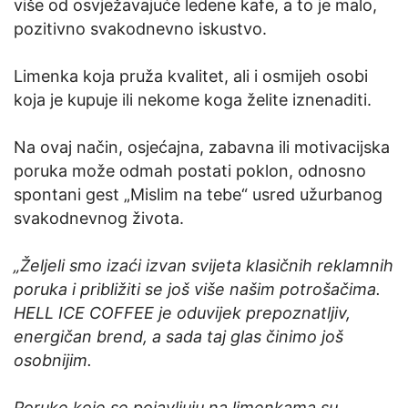
više od osvježavajuće ledene kafe, a to je malo,
pozitivno svakodnevno iskustvo.
Limenka koja pruža kvalitet, ali i osmijeh osobi
koja je kupuje ili nekome koga želite iznenaditi.
Na ovaj način, osjećajna, zabavna ili motivacijska
poruka može odmah postati poklon, odnosno
spontani gest „Mislim na tebe“ usred užurbanog
svakodnevnog života.
„Željeli smo izaći izvan svijeta klasičnih reklamnih
poruka i približiti se još više našim potrošačima.
HELL ICE COFFEE je oduvijek prepoznatljiv,
energičan brend, a sada taj glas činimo još
osobnijim.
Poruke koje se pojavljuju na limenkama su