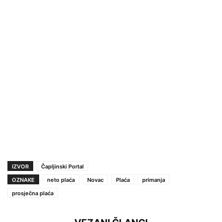
IZVOR
Čapljinski Portal
OZNAKE
neto plaća
Novac
Plaća
primanja
prosječna plaća