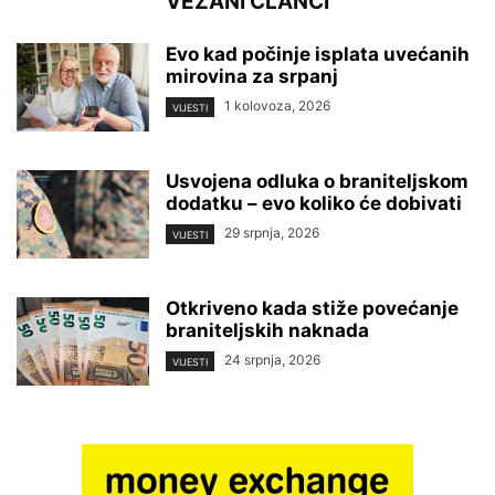
VEZANI ČLANCI
Evo kad počinje isplata uvećanih
mirovina za srpanj
1 kolovoza, 2026
VIJESTI
Usvojena odluka o braniteljskom
dodatku – evo koliko će dobivati
29 srpnja, 2026
VIJESTI
Otkriveno kada stiže povećanje
braniteljskih naknada
24 srpnja, 2026
VIJESTI