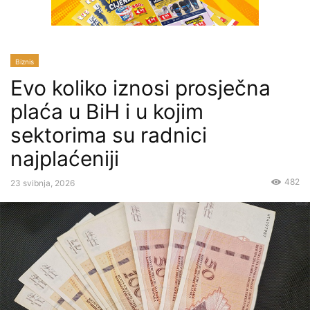
Biznis
Evo koliko iznosi prosječna
plaća u BiH i u kojim
sektorima su radnici
najplaćeniji
482
23 svibnja, 2026