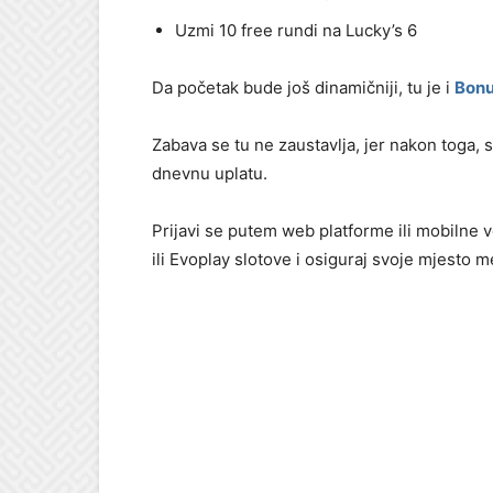
Uzmi 10 free rundi na Lucky’s 6
Da početak bude još dinamičniji, tu je i
Bonu
Zabava se tu ne zaustavlja, jer nakon toga
dnevnu uplatu.
Prijavi se putem web platforme ili mobilne 
ili Evoplay slotove i osiguraj svoje mjesto 