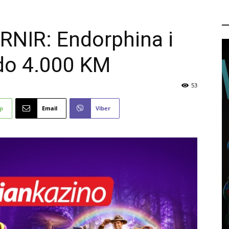
P
NIR: Endorphina i
 do 4.000 KM
53
p
Email
Viber