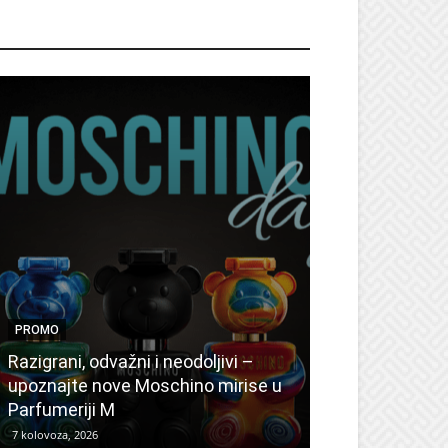
ROMO
PROMO
PROMO
Ljetni popusti
Razigrani, odvažni i neodoljivi –
Radovanović: 
upoznajte nove Moschino mirise u
medicinske ur
Parfumeriji M
kozmetiku
7 kolovoza, 2026
6 kolovoza, 2026