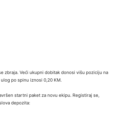
se zbraja. Veći ukupni dobitak donosi višu poziciju na
ni ulog po spinu iznosi 0,20 KM.
vršen startni paket za novu ekipu. Registiraj se,
slova depozita: