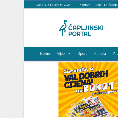
Subota, 8 kolovoza, 2026
Kontakt
Uvjeti korištenja
Čapljinski
portal
Home
Vijesti
Sport
Kultura
Pr