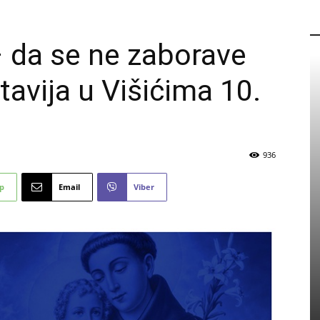
P
– da se ne zaborave
tavija u Višićima 10.
936
p
Email
Viber
PROMO
Dan odličnih akcijskih popusta –
Sretna Osmica u trgovinama
Mališić Home&Decor
6 kolovoza, 2026