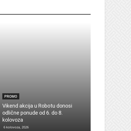
ROMO
PROMO
PROMO
Vikend akcija u Robotu donosi
odlične ponude od 6. do 8.
Eicom zapošlj
kolovoza
detalje natječ
6 kolovoza, 2026
5 kolovoza, 2026