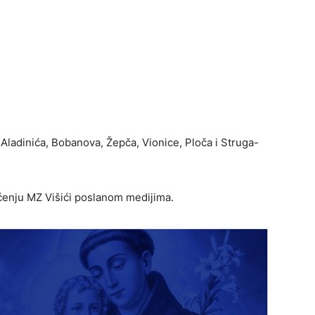
Aladinića, Bobanova, Žepča, Vionice, Ploča i Struga-
općenju MZ Višići poslanom medijima.