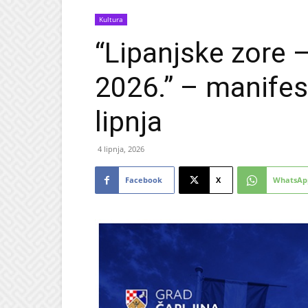
Kultura
“Lipanjske zore 
2026.” – manifes
lipnja
4 lipnja, 2026
Facebook
X
WhatsAp