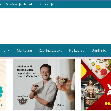
a
Oglašavanje/Marketing
Arhiva vijesti
omo
Marketing
Čapljina iz zraka
Na kavi s…
Umrli.info