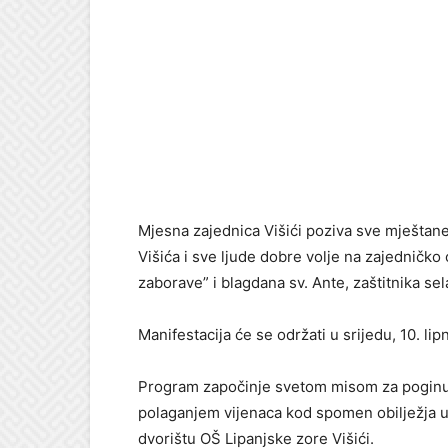
Mjesna zajednica Višići poziva sve mještane, o
Višića i sve ljude dobre volje na zajedničko
zaborave” i blagdana sv. Ante, zaštitnika sel
Manifestacija će se održati u srijedu, 10. li
Program započinje svetom misom za poginule 
polaganjem vijenaca kod spomen obilježja u
dvorištu OŠ Lipanjske zore Višići.