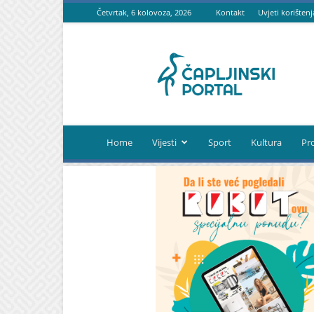
Četvrtak, 6 kolovoza, 2026
Kontakt
Uvjeti korištenj
Čapljinski
portal
Home
Vijesti
Sport
Kultura
Pr