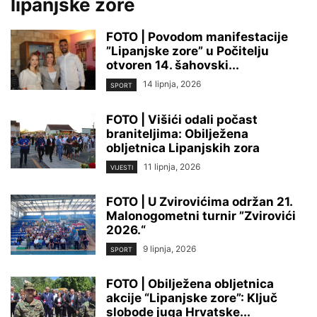
lipanjske zore
FOTO | Povodom manifestacije
”Lipanjske zore” u Počitelju
otvoren 14. šahovski...
14 lipnja, 2026
SPORT
FOTO | Višići odali počast
braniteljima: Obilježena
obljetnica Lipanjskih zora
11 lipnja, 2026
VIJESTI
FOTO | U Zvirovićima održan 21.
Malonogometni turnir ”Zvirovići
2026.“
9 lipnja, 2026
SPORT
FOTO | Obilježena obljetnica
akcije “Lipanjske zore”: Ključ
slobode juga Hrvatske...