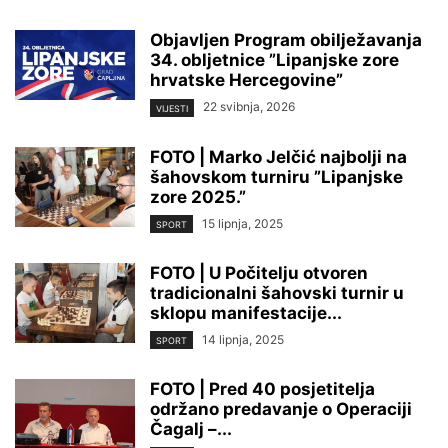
Objavljen Program obilježavanja
34. obljetnice ”Lipanjske zore
hrvatske Hercegovine”
22 svibnja, 2026
VIJESTI
FOTO | Marko Jelčić najbolji na
šahovskom turniru ”Lipanjske
zore 2025.”
15 lipnja, 2025
SPORT
FOTO | U Počitelju otvoren
tradicionalni šahovski turnir u
sklopu manifestacije...
14 lipnja, 2025
SPORT
FOTO | Pred 40 posjetitelja
održano predavanje o Operaciji
Čagalj –...