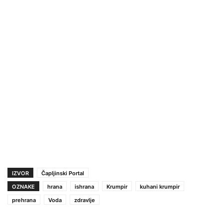
IZVOR
Čapljinski Portal
OZNAKE
hrana
ishrana
Krumpir
kuhani krumpir
prehrana
Voda
zdravlje