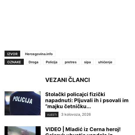
IZVOR
Hercegovina.info
OZNAKE
Droga
Policija
pretres
sipa
uhićenje
VEZANI ČLANCI
Stolački policajci fizički
napadnuti: Pljuvali ih i psovali im
“majku četničku...
3 kolovoza, 2026
VIJESTI
VIDEO | Mladić iz Cerna heroj!