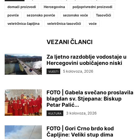
domaći proizvodi
Hercegovina
poljoprivredni proizvodi
povrće
sezonsko povrće
sezonsko voće
Tasovčići
veletržnica čapljina
veletržnica tasovčići
voće
VEZANI ČLANCI
Za ljetno razdoblje vodostaje u
Hercegovini uobičajeno niski
5 kolovoza, 2026
VIJESTI
FOTO | Gabela svečano proslavila
blagdan sv. Stjepana: Biskup
Petar Palić...
3 kolovoza, 2026
KULTURA
FOTO | Gori Crno brdo kod
Čapljine: Veliki stup dima