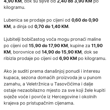
4,90 KM
, dok su šljive od
2,40 do 3,90 KM
po
kilogramu.
Lubenica se prodaje po cijeni od
0,60 do 0,90
KM
, a dinja od
0,70 do 1,40 KM
.
Ljubitelji bobičastog voća mogu pronaći maline
po cijeni od
15,90 do 17,90 KM
, kupine za
11,90
KM
, borovnice od
14,90 do 15,90 KM
, dok se
ribizla prodaje po cijeni od
6,90 KM
po kilogramu.
Ako je suditi prema današnjoj ponudi i interesu
kupaca, sezona domaćih proizvoda je u punom
zamahu, a Veletržnica u Tasovčićima i dalje
ostaje nezaobilazno mjesto za sve koji žele kupiti
svježe voće i povrće iz Hercegovine i okolnih
krajeva po pristupačnim cijenama.