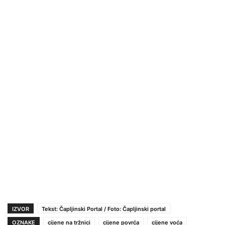
IZVOR
Tekst: Čapljinski Portal / Foto: Čapljinski portal
OZNAKE
cijene na tržnici
cijene povrća
cijene voća