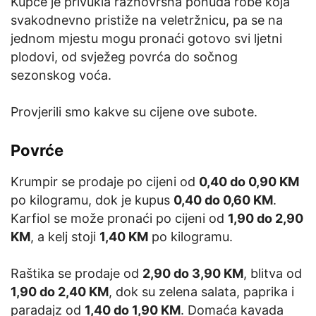
Kupce je privukla raznovrsna ponuda robe koja
svakodnevno pristiže na veletržnicu, pa se na
jednom mjestu mogu pronaći gotovo svi ljetni
plodovi, od svježeg povrća do sočnog
sezonskog voća.
Provjerili smo kakve su cijene ove subote.
Povrće
Krumpir se prodaje po cijeni od
0,40 do 0,90 KM
po kilogramu, dok je kupus
0,40 do 0,60 KM
.
Karfiol se može pronaći po cijeni od
1,90 do 2,90
KM
, a kelj stoji
1,40 KM
po kilogramu.
Raštika se prodaje od
2,90 do 3,90 KM
, blitva od
1,90 do 2,40 KM
, dok su zelena salata, paprika i
paradajz od
1,40 do 1,90 KM
. Domaća kavada