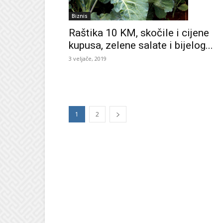
Biznis
Raštika 10 KM, skočile i cijene
kupusa, zelene salate i bijelog...
3 veljače, 2019
1
2