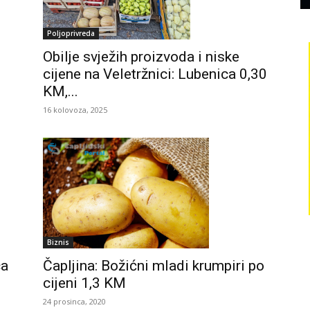
Poljoprivreda
Obilje svježih proizvoda i niske
cijene na Veletržnici: Lubenica 0,30
KM,...
16 kolovoza, 2025
Biznis
ca
Čapljina: Božićni mladi krumpiri po
cijeni 1,3 KM
24 prosinca, 2020