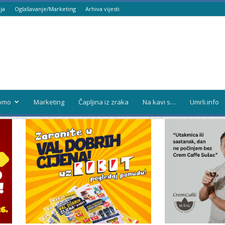
ja
Oglašavanje/Marketing
Arhiva vijesti
omo
Marketing
Čapljina iz zraka
Na kavi s…
Umrli.info