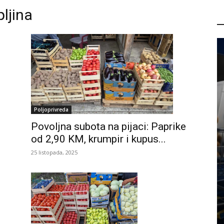
ljina
P
Poljoprivreda
Povoljna subota na pijaci: Paprike
od 2,90 KM, krumpir i kupus...
25 listopada, 2025