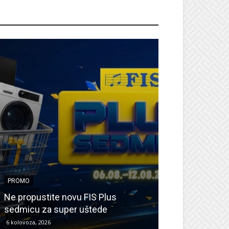
ROMO
PROMO
PROMO
Ne propustite novu FIS Plus
Sretna Osmica
sedmicu za super uštede
Međugorje – s
6 kolovoza, 2026
6 kolovoza, 2026