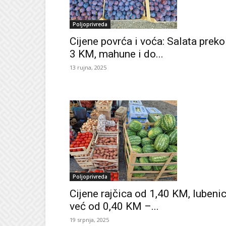
Poljoprivreda
Cijene povrća i voća: Salata preko
3 KM, mahune i do...
13 rujna, 2025
Poljoprivreda
Cijene rajčica od 1,40 KM, lubeni
već od 0,40 KM –...
19 srpnja, 2025