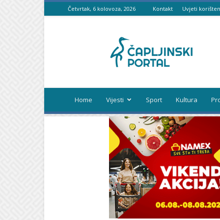
Četvrtak, 6 kolovoza, 2026
Kontakt
Uvjeti korišten
Čapljinski
portal
Home
Vijesti
Sport
Kultura
Pr