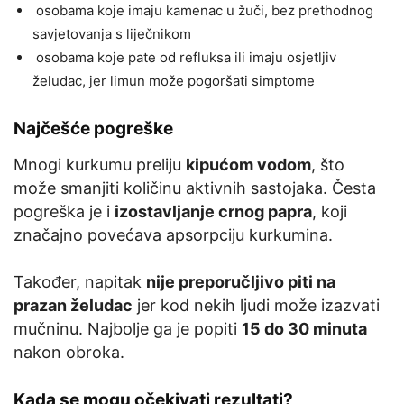
osobama koje imaju kamenac u žuči, bez prethodnog
savjetovanja s liječnikom
osobama koje pate od refluksa ili imaju osjetljiv
želudac, jer limun može pogoršati simptome
Najčešće pogreške
Mnogi kurkumu preliju
kipućom vodom
, što
može smanjiti količinu aktivnih sastojaka. Česta
pogreška je i
izostavljanje crnog papra
, koji
značajno povećava apsorpciju kurkumina.
Također, napitak
nije preporučljivo piti na
prazan želudac
jer kod nekih ljudi može izazvati
mučninu. Najbolje ga je popiti
15 do 30 minuta
nakon obroka.
Kada se mogu očekivati rezultati?