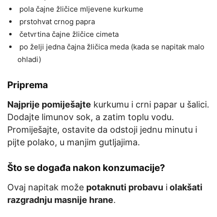
pola čajne žličice mljevene kurkume
prstohvat crnog papra
četvrtina čajne žličice cimeta
po želji jedna čajna žličica meda (kada se napitak malo
ohladi)
Priprema
Najprije pomiješajte
kurkumu i crni papar u šalici.
Dodajte limunov sok, a zatim toplu vodu.
Promiješajte, ostavite da odstoji jednu minutu i
pijte polako, u manjim gutljajima.
Što se događa nakon konzumacije?
Ovaj napitak može
potaknuti probavu
i
olakšati
razgradnju masnije hrane
.