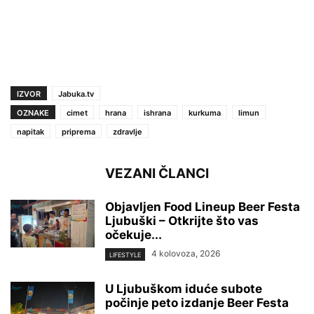
IZVOR
Jabuka.tv
OZNAKE
cimet
hrana
ishrana
kurkuma
limun
napitak
priprema
zdravlje
VEZANI ČLANCI
Objavljen Food Lineup Beer Festa
Ljubuški – Otkrijte što vas
očekuje...
4 kolovoza, 2026
LIFESTYLE
U Ljubuškom iduće subote
počinje peto izdanje Beer Festa