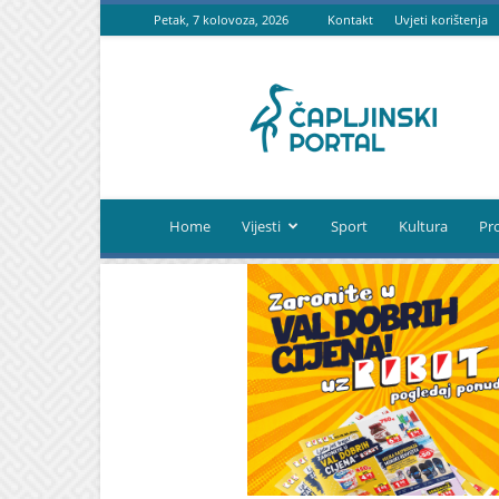
Petak, 7 kolovoza, 2026
Kontakt
Uvjeti korištenja
Čapljinski
portal
Home
Vijesti
Sport
Kultura
Pr