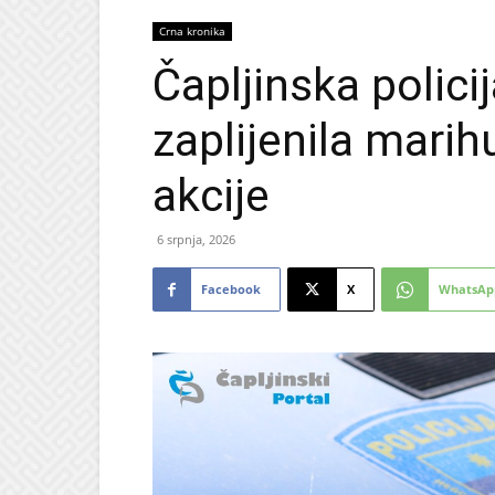
Crna kronika
Čapljinska polici
zaplijenila mari
akcije
6 srpnja, 2026
Facebook
X
WhatsAp