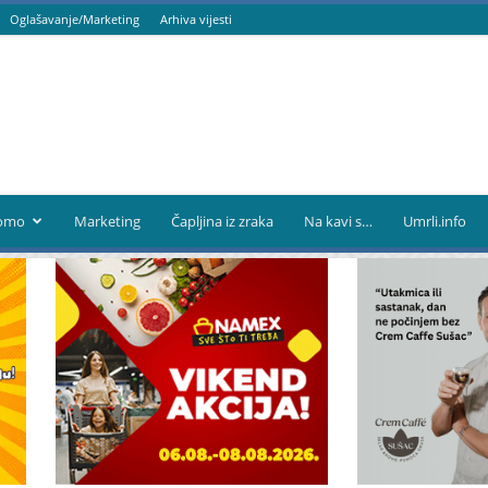
Oglašavanje/Marketing
Arhiva vijesti
omo
Marketing
Čapljina iz zraka
Na kavi s…
Umrli.info