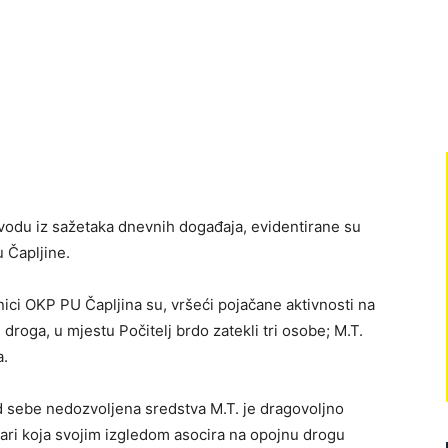
odu iz sažetaka dnevnih događaja, evidentirane su
 Čapljine.
atnici OKP PU Čapljina su, vršeći pojačane aktivnosti na
droga, u mjestu Počitelj brdo zatekli tri osobe; M.T.
a.
kod sebe nedozvoljena sredstva M.T. je dragovoljno
ari koja svojim izgledom asocira na opojnu drogu