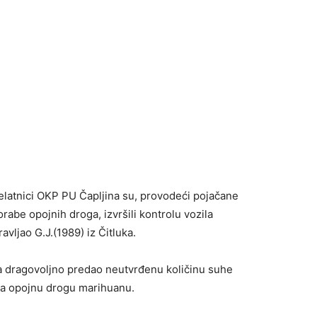
djelatnici OKP PU Čapljina su, provodeći pojačane
rabe opojnih droga, izvršili kontrolu vozila
avljao G.J.(1989) iz Čitluka.
ma dragovoljno predao neutvrđenu količinu suhe
 na opojnu drogu marihuanu.