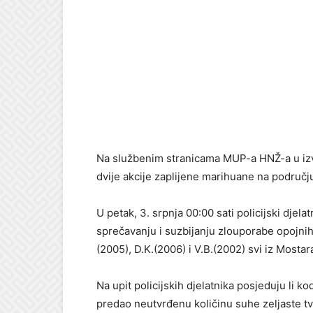
Na službenim stranicama MUP-a HNŽ-a u izv
dvije akcije zaplijene marihuane na području
U petak, 3. srpnja 00:00 sati policijski djel
sprečavanju i suzbijanju zlouporabe opojnih 
(2005), D.K.(2006) i V.B.(2002) svi iz Mostar
Na upit policijskih djelatnika posjeduju li 
predao neutvrđenu količinu suhe zeljaste tv