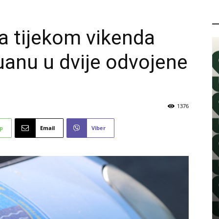
P
ja tijekom vikenda
huanu u dvije odvojene
1376
p
Email
Viber