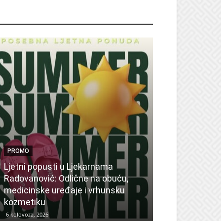
ROMO
PROMO
Ljetni popusti u Ljekarnama
PROMO
Radovanović: Odlične na obuću,
medicinske uređaje i vrhunsku
Ne propustite 
kozmetiku
sedmicu za su
6 kolovoza, 2026
6 kolovoza, 2026