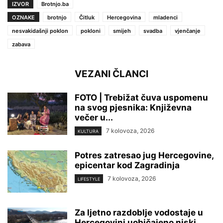
IZVOR
Brotnjo.ba
OZNAKE
brotnjo
Čitluk
Hercegovina
mladenci
nesvakidašnji poklon
pokloni
smijeh
svadba
vjenčanje
zabava
VEZANI ČLANCI
FOTO | Trebižat čuva uspomenu
na svog pjesnika: Književna
večer u...
7 kolovoza, 2026
KULTURA
Potres zatresao jug Hercegovine,
epicentar kod Zagradinja
7 kolovoza, 2026
LIFESTYLE
Za ljetno razdoblje vodostaje u
Hercegovini uobičajeno niski