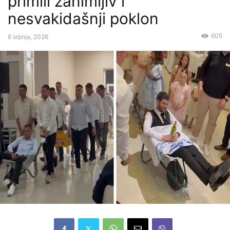
primili zanimljiv i
nesvakidašnji poklon
605
6 srpnja, 2026