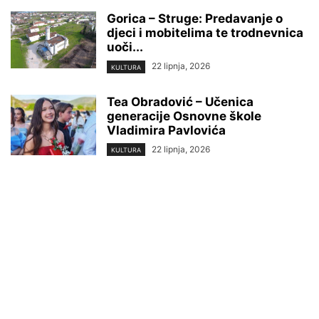
Gorica – Struge: Predavanje o
djeci i mobitelima te trodnevnica
uoči...
22 lipnja, 2026
KULTURA
Tea Obradović – Učenica
generacije Osnovne škole
Vladimira Pavlovića
22 lipnja, 2026
KULTURA