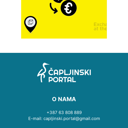
O NAMA
+387 63 808 889
E-mail: capljinski.portal@gmail.com