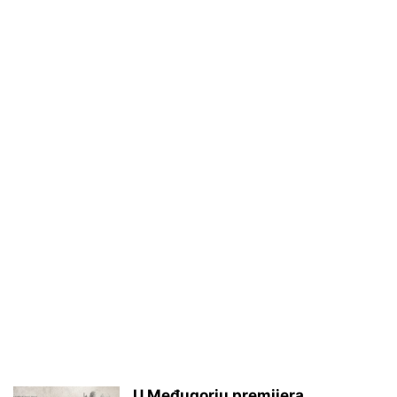
U Međugorju premijera