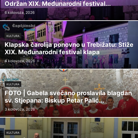
Održan XIX. Međunarodni festival...
6 kolovoza, 2026
KULTURA
Klapska čarolija ponovno u Trebižatu: Stiže
XIX. Međunarodni festival klapa
4 kolovoza, 2026
KULTURA
FOTO | Gabela svečano proslavila blagdan
sv. Stjepana: Biskup Petar Palić...
3 kolovoza, 2026
KULTURA