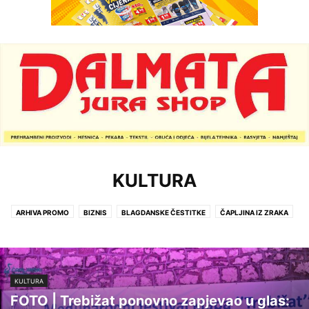
KULTURA
ARHIVA PROMO
BIZNIS
BLAGDANSKE ČESTITKE
ČAPLJINA IZ ZRAKA
CRNA KRONIKA
IZVANREDNE VIJESTI
KULTURA
LIFESTYLE
NA KAVI S...
POLITIKA
POLJOPRIVREDA
PROMO
PROMO +
SPORT
VIJESTI
KULTURA
FOTO | Trebižat ponovno zapjevao u glas: