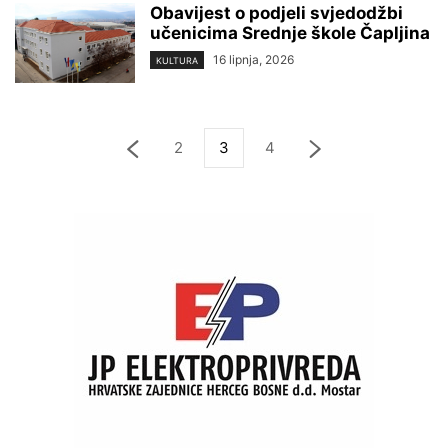
Obavijest o podjeli svjedodžbi
učenicima Srednje škole Čapljina
16 lipnja, 2026
KULTURA
2
3
4