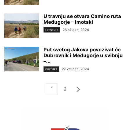
U travnju se otvara Camino ruta
Međugorje – Imotski
26 ožujka, 2024
LIFESTYLE
Put svetog Jakova povezivat će
Dubrovnik i Međugorje u svibnju
–...
27 veljače, 2024
KULTURA
1
2