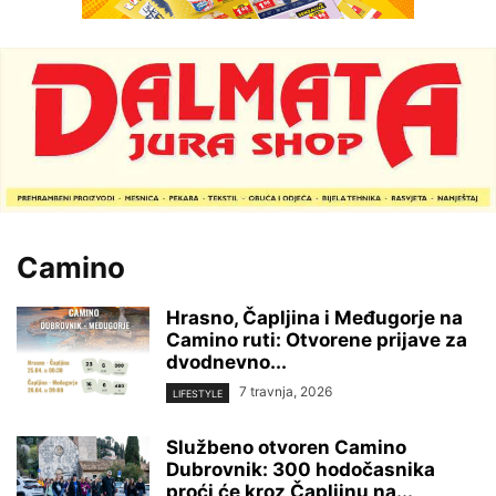
Camino
Hrasno, Čapljina i Međugorje na
Camino ruti: Otvorene prijave za
dvodnevno...
7 travnja, 2026
LIFESTYLE
Službeno otvoren Camino
Dubrovnik: 300 hodočasnika
proći će kroz Čapljinu na...