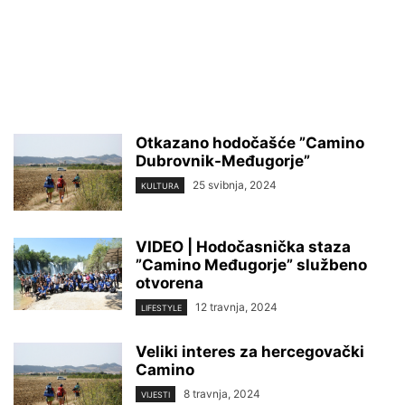
Otkazano hodočašće ”Camino
Dubrovnik-Međugorje”
25 svibnja, 2024
KULTURA
VIDEO | Hodočasnička staza
”Camino Međugorje” službeno
otvorena
12 travnja, 2024
LIFESTYLE
Veliki interes za hercegovački
Camino
8 travnja, 2024
VIJESTI