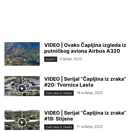
VIDEO | Ovako Čapljina izgleda iz
putničkog aviona Airbus A320
5 lipnja, 2022
VIJESTI
VIDEO | Serijal ”Čapljina iz zraka”
#20: Tvornica Lasta
18 svibnja, 2022
ČAPLJINA IZ ZRAKA
VIDEO | Serijal ”Čapljina iz zraka”
#19: Stijene
11 svibnja, 2022
ČAPLJINA IZ ZRAKA