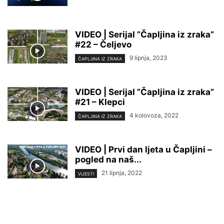
VIDEO | Serijal ”Čapljina iz zraka”
#22 – Čeljevo
9 lipnja, 2023
ČAPLJINA IZ ZRAKA
VIDEO | Serijal ”Čapljina iz zraka”
#21 – Klepci
4 kolovoza, 2022
ČAPLJINA IZ ZRAKA
VIDEO | Prvi dan ljeta u Čapljini –
pogled na naš...
21 lipnja, 2022
VIJESTI