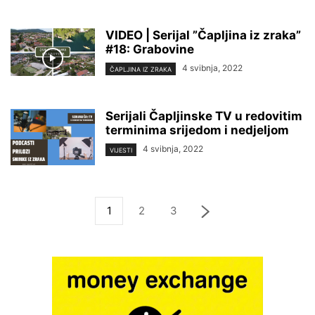
VIDEO | Serijal ”Čapljina iz zraka”
#18: Grabovine
4 svibnja, 2022
ČAPLJINA IZ ZRAKA
Serijali Čapljinske TV u redovitim
terminima srijedom i nedjeljom
4 svibnja, 2022
VIJESTI
1
2
3