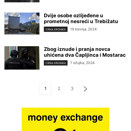
Dvije osobe ozlijeđene u
prometnoj nesreći u Trebižatu
19 travnja, 2024
CRNA KRONIKA
Zbog iznude i pranja novca
uhićena dva Čapljinca i Mostarac
7 ožujka, 2024
CRNA KRONIKA
1
2
3