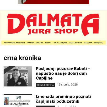
crna kronika
Posljednji pozdrav Bobeti –
napustio nas je dobri duh
Čapljine
16 srpnja, 2026
CRNA KRONIKA
Iznenada preminuo poznati
čapljinski poduzetnik