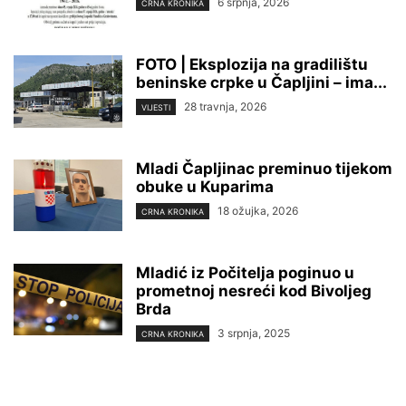
6 srpnja, 2026
CRNA KRONIKA
FOTO | Eksplozija na gradilištu
beninske crpke u Čapljini – ima...
28 travnja, 2026
VIJESTI
Mladi Čapljinac preminuo tijekom
obuke u Kuparima
18 ožujka, 2026
CRNA KRONIKA
Mladić iz Počitelja poginuo u
prometnoj nesreći kod Bivoljeg
Brda
3 srpnja, 2025
CRNA KRONIKA