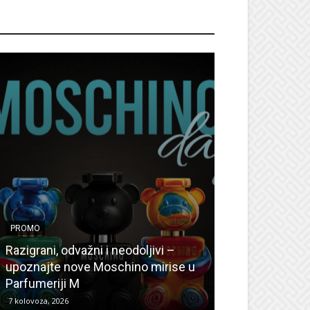
ROMO
PROMO
PROMO
Ljetni popusti
Razigrani, odvažni i neodoljivi –
Radovanović: O
upoznajte nove Moschino mirise u
medicinske ur
Parfumeriji M
kozmetiku
7 kolovoza, 2026
6 kolovoza, 2026