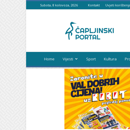
Subota, 8 kolovoza, 2026
Kontakt
Uvjeti korištenj
Čapljinski
portal
Home
Vijesti
Sport
Kultura
Pr