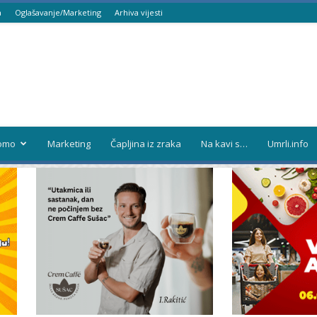
a
Oglašavanje/Marketing
Arhiva vijesti
omo
Marketing
Čapljina iz zraka
Na kavi s…
Umrli.info