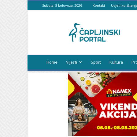
Subota, 8 kolovoza, 2026
Kontakt
Uvjeti korištenj
Čapljinski
portal
Home
Vijesti
Sport
Kultura
Pr