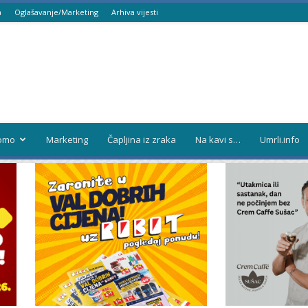
a
Oglašavanje/Marketing
Arhiva vijesti
omo
Marketing
Čapljina iz zraka
Na kavi s…
Umrli.info