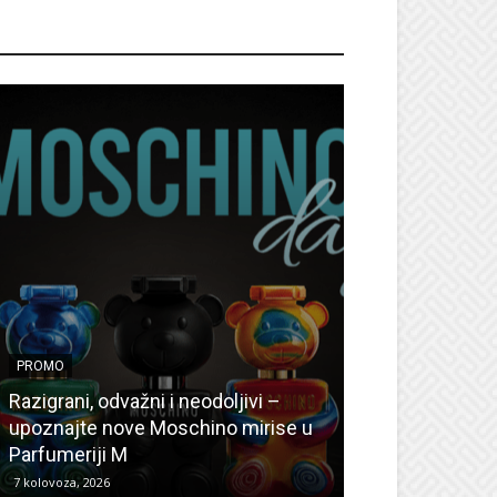
ROMO
PROMO
PROMO
Ljetni popusti
Razigrani, odvažni i neodoljivi –
Radovanović: O
upoznajte nove Moschino mirise u
medicinske ur
Parfumeriji M
kozmetiku
7 kolovoza, 2026
6 kolovoza, 2026