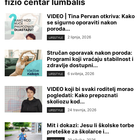
fizio centar lumbalis
VIDEO | Tina Pervan otkriva: Kako
se sigurno oporaviti nakon
poroda...
2 lipnja, 2026
LIFESTYLE
Stručan oporavak nakon poroda:
Programi koji vraćaju stabilnost i
zdravlje dostupni...
6 svibnja, 2026
LIFESTYLE
VIDEO koji bi svaki roditelj morao
pogledati: Kako prepoznati
skoliozu kod...
24 travnja, 2026
LIFESTYLE
Mit i dokazi: Jesu li školske torbe
preteške za školarce i...
29 ožujka, 2026