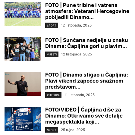
FOTO | Pune tribine i vatrena
atmosfera: Veterani Hercegovine
pobijedili Dinamo...
12 listopada, 2025
SPORT
FOTO | Sunčana nedjelja u znaku
Dinama: Čapljina gori u plavim...
12 listopada, 2025
VIJESTI
FOTO | Dinamo stigao u Čapljinu:
Plavi vikend započeo snažnom
predstavom...
11 listopada, 2025
KULTURA
FOTO/VIDEO | Čapljina diše za
Dinamo: Otkrivamo sve detalje
megaspektakla koji...
25 rujna, 2025
SPORT