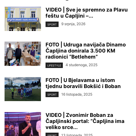
VIDEO | Sve je spremno za Plavu
feštu u Čapljini –...
9 srpnja, 2026
SPORT
FOTO | Udruga navijača Dinamo
Čapljina donirala 3.500 KM
radionici “Betlehem”
4 studenoga, 2025
LIFESTYLE
FOTO | U Bjelavama u istom
tjednu boravili Bokšić i Boban
16 listopada, 2025
SPORT
VIDEO | Zvonimir Boban za
Čapljinski portal: “Čapljina ima
veliko srce...
13 listopada, 2025
SPORT