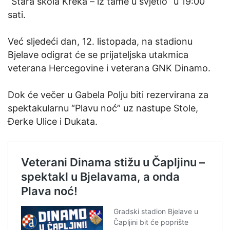
“Stara škola Kreka – iz tame u svjetlo” u 19:00
sati.
Već sljedeći dan, 12. listopada, na stadionu
Bjelave odigrat će se prijateljska utakmica
veterana Hercegovine i veterana GNK Dinamo.
Dok će večer u Gabela Polju biti rezervirana za
spektakularnu “Plavu noć” uz nastupe Stole,
Đerke Ulice i Dukata.