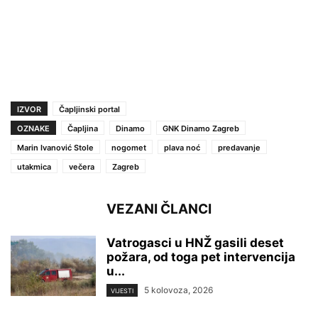
IZVOR
Čapljinski portal
OZNAKE
Čapljina
Dinamo
GNK Dinamo Zagreb
Marin Ivanović Stole
nogomet
plava noć
predavanje
utakmica
večera
Zagreb
VEZANI ČLANCI
Vatrogasci u HNŽ gasili deset
požara, od toga pet intervencija
u...
5 kolovoza, 2026
VIJESTI