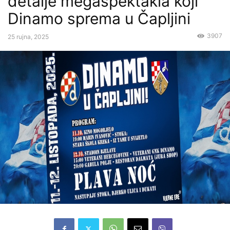
detalje megaspektakla koji
Dinamo sprema u Čapljini
3907
25 rujna, 2025